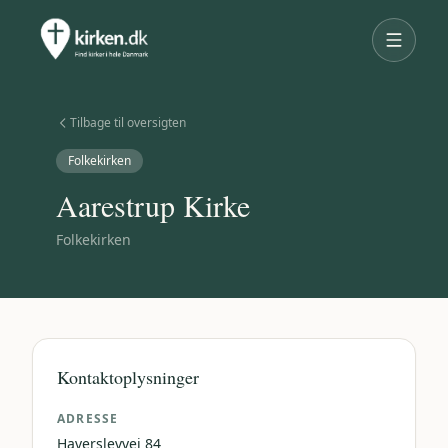
Tilbage til oversigten
Folkekirken
Aarestrup Kirke
Folkekirken
Kontaktoplysninger
ADRESSE
Haverslevvej 84