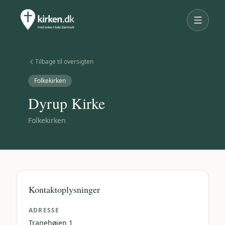
Tilbage til oversigten
Folkekirken
Dyrup Kirke
Folkekirken
Kontaktoplysninger
ADRESSE
Tranehøjen 1