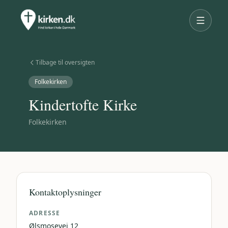
Tilbage til oversigten
Folkekirken
Kindertofte Kirke
Folkekirken
Kontaktoplysninger
ADRESSE
Ølsmosevej 12