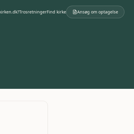
kirken.dk?
Trosretninger
Find kirke
Ansøg om optagelse