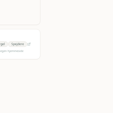
rgel
Spejdere
s egen hjemmeside