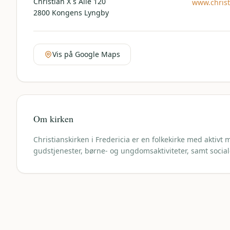
Christian X´s Allé 120
www.christ
2800
Kongens Lyngby
Vis på Google Maps
Om kirken
Christianskirken i Fredericia er en folkekirke med aktivt
gudstjenester, børne- og ungdomsaktiviteter, samt social