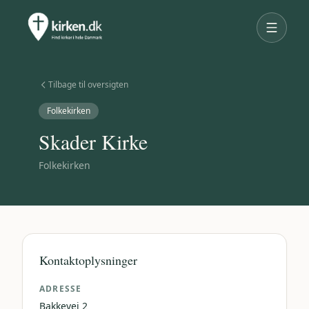
Tilbage til oversigten
Folkekirken
Skader Kirke
Folkekirken
Kontaktoplysninger
ADRESSE
Bakkevej 2