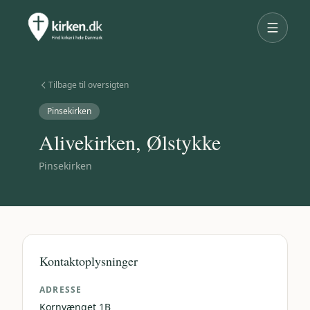
Tilbage til oversigten
Pinsekirken
Alivekirken, Ølstykke
Pinsekirken
Kontaktoplysninger
ADRESSE
Kornvænget 1B