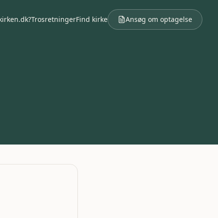
kirken.dk?
Trosretninger
Find kirke
Ansøg om optagelse