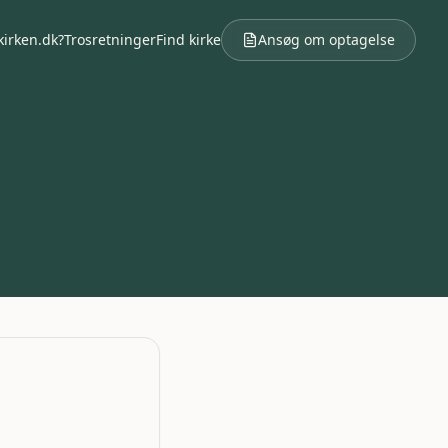
kirken.dk?
Trosretninger
Find kirke
Ansøg om optagelse