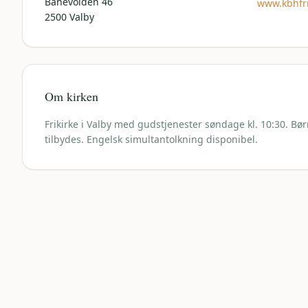
Banevolden 46
www.kbhfri
2500
Valby
Om kirken
Frikirke i Valby med gudstjenester søndage kl. 10:30. Bø
tilbydes. Engelsk simultantolkning disponibel.