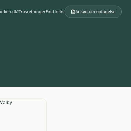
kirken.dk?
Trosretninger
Find kirke
Ansøg om optagelse