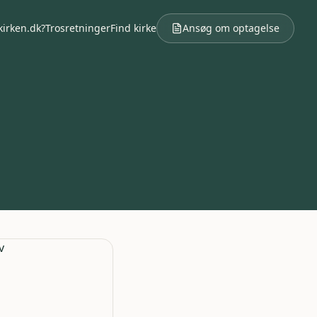
kirken.dk?
Trosretninger
Find kirke
Ansøg om optagelse