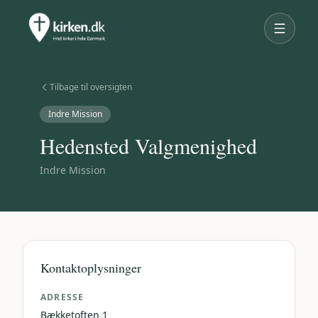
Tilbage til oversigten
Indre Mission
Hedensted Valgmenighed
Indre Mission
Kontaktoplysninger
ADRESSE
Bækketoften 1