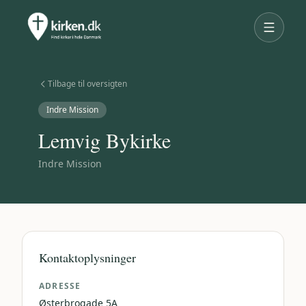
Tilbage til oversigten
Indre Mission
Lemvig Bykirke
Indre Mission
Kontaktoplysninger
ADRESSE
Østerbrogade 5A