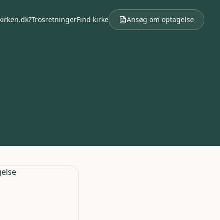
kirken.dk?
Trosretninger
Find kirke
Ansøg om optagelse