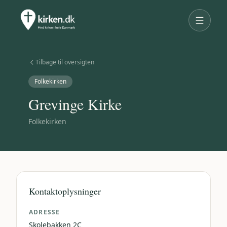
Tilbage til oversigten
Folkekirken
Grevinge Kirke
Folkekirken
Kontaktoplysninger
ADRESSE
Skolebakken 2C