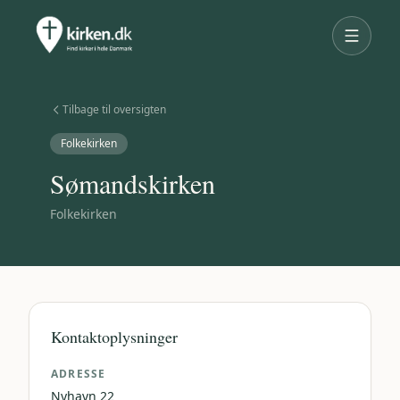
Tilbage til oversigten
Folkekirken
Sømandskirken
Folkekirken
Kontaktoplysninger
ADRESSE
Nyhavn 22