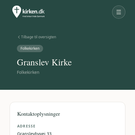
Tilbage til oversigten
Folkekirken
Granslev Kirke
Folkekirken
Kontaktoplysninger
ADRESSE
Granslevbyvej 33