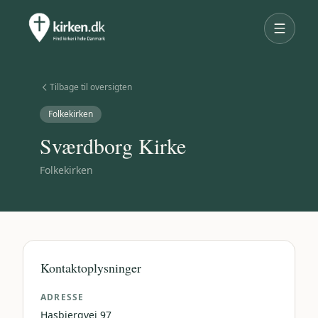
Tilbage til oversigten
Folkekirken
Sværdborg Kirke
Folkekirken
Kontaktoplysninger
ADRESSE
Hasbjergvej 97