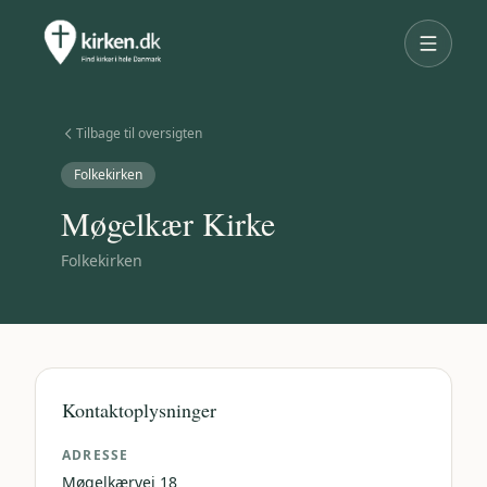
Tilbage til oversigten
Folkekirken
Møgelkær Kirke
Folkekirken
Kontaktoplysninger
ADRESSE
Møgelkærvej 18