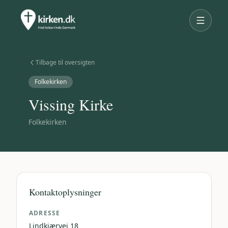
Tilbage til oversigten
Folkekirken
Vissing Kirke
Folkekirken
Kontaktoplysninger
ADRESSE
Lindkjærvej 18