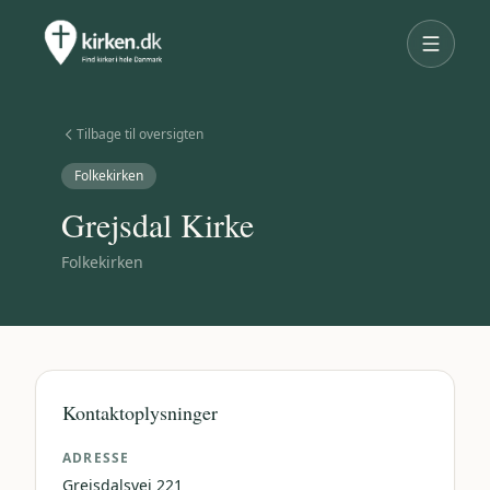
Tilbage til oversigten
Folkekirken
Grejsdal Kirke
Folkekirken
Kontaktoplysninger
ADRESSE
Grejsdalsvej 221