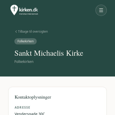
Tilbage til oversigten
Folkekirken
Sankt Michaelis Kirke
Folkekirken
Kontaktoplysninger
ADRESSE
Vendersgade 30C