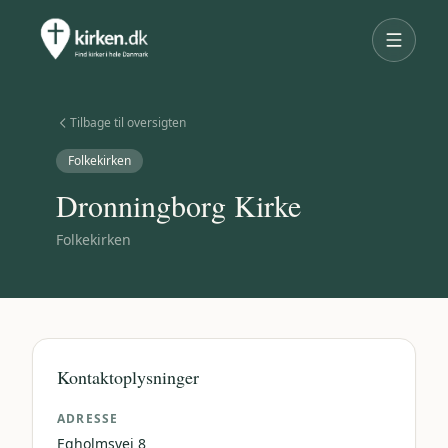
Tilbage til oversigten
Folkekirken
Dronningborg Kirke
Folkekirken
Kontaktoplysninger
ADRESSE
Egholmsvej 8