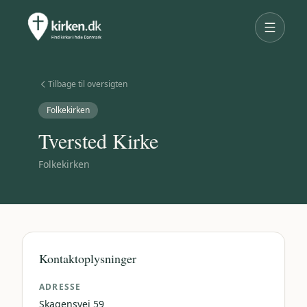
Tilbage til oversigten
Folkekirken
Tversted Kirke
Folkekirken
Kontaktoplysninger
ADRESSE
Skagensvej 59