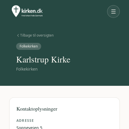
Tilbage til oversigten
Folkekirken
Karlstrup Kirke
Folkekirken
Kontaktoplysninger
ADRESSE
Sognevejen 5