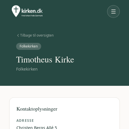
Tilbage til oversigten
Folkekirken
Timotheus Kirke
Folkekirken
Kontaktoplysninger
ADRESSE
Christen Bergs Allé 5