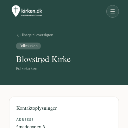
Tilbage til oversigten
Folkekirken
Blovstrød Kirke
Folkekirken
Kontaktoplysninger
ADRESSE
Smedegyden 3