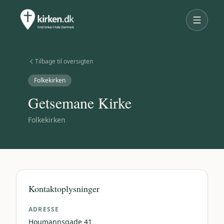
Tilbage til oversigten
Folkekirken
Getsemane Kirke
Folkekirken
Kontaktoplysninger
ADRESSE
Houmannsgade 41