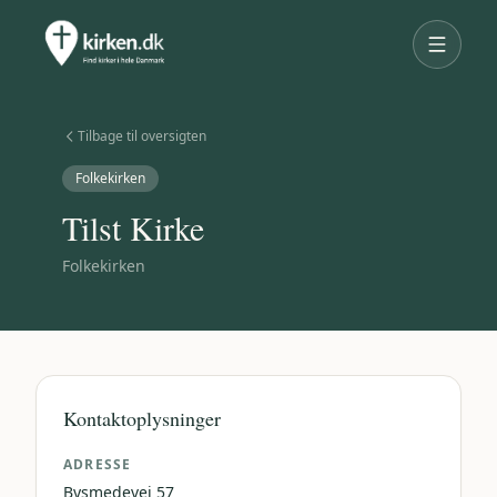
Tilbage til oversigten
Folkekirken
Tilst Kirke
Folkekirken
Kontaktoplysninger
ADRESSE
Bysmedevej 57