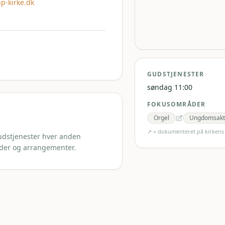
p-kirke.dk
GUDSTJENESTER
søndag 11:00
FOKUSOMRÅDER
Orgel
Ungdomsakti
↗ = dokumenteret på kirken
gudstjenester hver anden
øder og arrangementer.