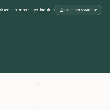
kirken.dk?
Trosretninger
Find kirke
Ansøg om optagelse