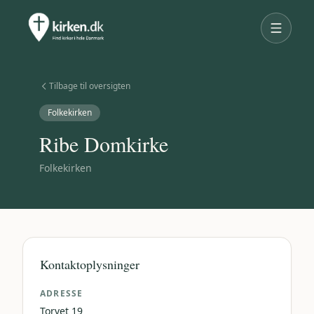
Tilbage til oversigten
Folkekirken
Ribe Domkirke
Folkekirken
Kontaktoplysninger
ADRESSE
Torvet 19