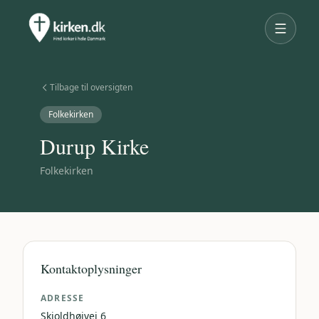
Tilbage til oversigten
Folkekirken
Durup Kirke
Folkekirken
Kontaktoplysninger
ADRESSE
Skjoldhøjvej 6