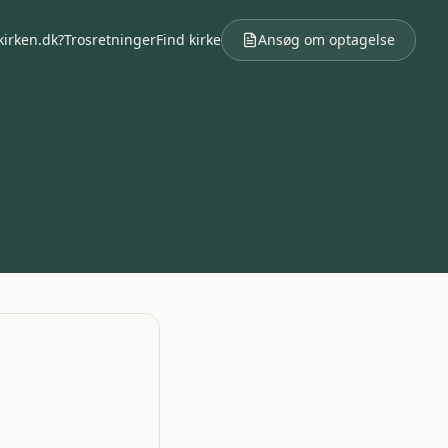
kirken.dk?
Trosretninger
Find kirke
Ansøg om optagelse