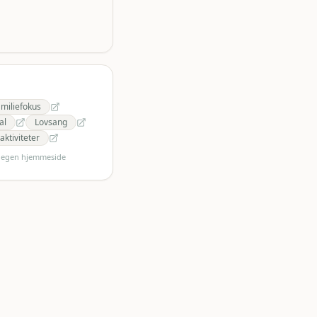
miliefokus
al
Lovsang
ktiviteter
s egen hjemmeside