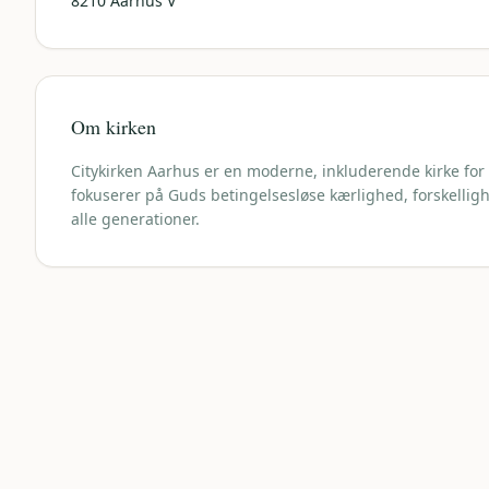
8210
Aarhus V
Om kirken
Citykirken Aarhus er en moderne, inkluderende kirke for by
fokuserer på Guds betingelsesløse kærlighed, forskelli
alle generationer.