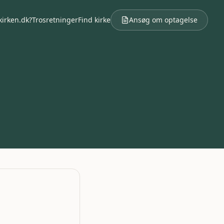
kirken.dk?
Trosretninger
Find kirke
Ansøg om optagelse