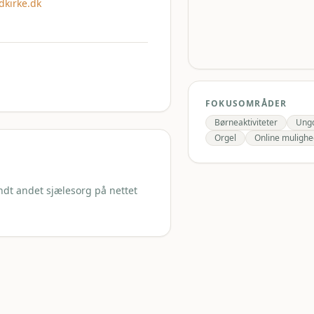
kirke.dk
FOKUSOMRÅDER
Børneaktiviteter
Ungd
Orgel
Online mulighe
andt andet sjælesorg på nettet