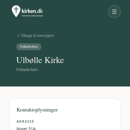
Tilbage til oversigten
Folkekirken
Ulbølle Kirke
Folkekirken
Kontaktoplysninger
ADRESSE
Nyvej 51A