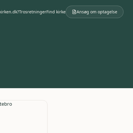
kirken.dk?
Trosretninger
Find kirke
Ansøg om optagelse