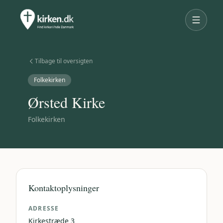
Tilbage til oversigten
Folkekirken
Ørsted Kirke
Folkekirken
Kontaktoplysninger
ADRESSE
Kirkestræde 3