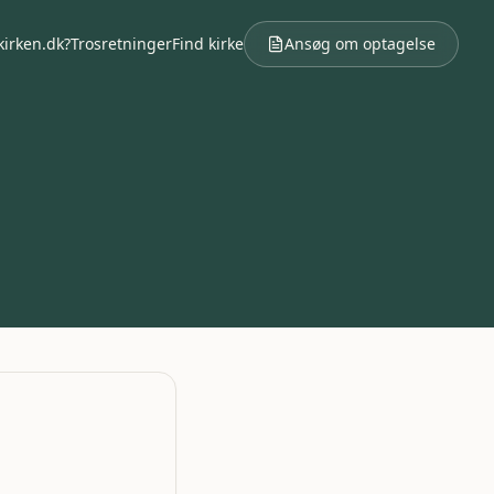
kirken.dk?
Trosretninger
Find kirke
Ansøg om optagelse