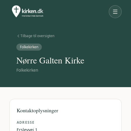
Tilbage til oversigten
Folkekirken
Nørre Galten Kirke
Folkekirken
Kontaktoplysninger
ADRESSE
Erslevvej 1