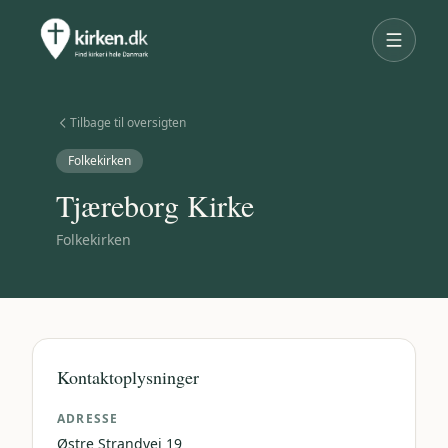
Tilbage til oversigten
Folkekirken
Tjæreborg Kirke
Folkekirken
Kontaktoplysninger
ADRESSE
Østre Strandvej 19