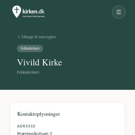
Tilbage til oversigten
Folkekirken
Vivild Kirke
Folkekirken
Kontaktoplysninger
ADRESSE
Præstegårdsvej 2