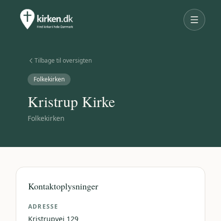
Tilbage til oversigten
Folkekirken
Kristrup Kirke
Folkekirken
Kontaktoplysninger
ADRESSE
Kristrupvej 129