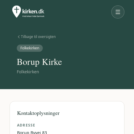
Tilbage til oversigten
Folkekirken
Borup Kirke
Folkekirken
Kontaktoplysninger
ADRESSE
Borup Byvej 83