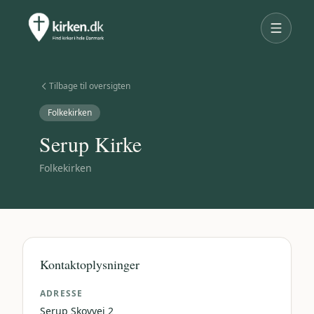
Tilbage til oversigten
Folkekirken
Serup Kirke
Folkekirken
Kontaktoplysninger
ADRESSE
Serup Skovvej 2