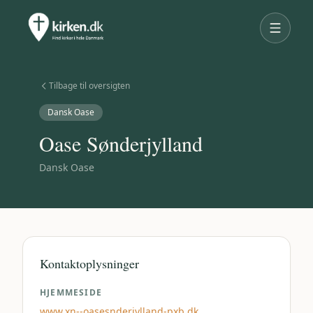
Tilbage til oversigten
Dansk Oase
Oase Sønderjylland
Dansk Oase
Kontaktoplysninger
HJEMMESIDE
www.xn--oasesnderjylland-pxb.dk